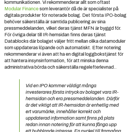
kommunikationen. Vi rekommenderar allt som oftast
Modular Finance
som leverantör då de är specialister på
digitala produkter för noterade bolag. Det första IPO-bolag
behöver säkerställa är samtida publicering av sina
pressmeddelanden, vilket deras tjänst MFN är byggd för.
För övriga delar till IR-hemsidan finns deras tjänst
Datablocks där bolaget väljer fritt mellan olika datamoduler
som uppdateras löpande och automatiskt. Efter notering
rekommenderar vi även att ha en digital loggbokstjänst för
att hantera insynsinformation, för att minska denna
administrativa börda och säkerställa regelefterlevnad..
Vid en IPO kommer väldigt många
investerares första intryck av bolaget vara IR-
hemsidan och era pressmeddelanden. Därför
är det viktigt att IR-hemsidan är enhetlig med
ert varumärke, innehåller korrekt och
uppdaterad information samt finns på plats
redan innan notering för att kunna fånga upp
ett bubblande intresse. En nyckel till framgång