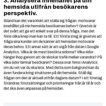
3. Analysera innehållet på din
hemsida utifrån besökarens
perspektiv.
Ibland kan det vara klokt att ställa sig frågan: motsvarar
innehållet på min hemsida besökarnas behov? Givetvis är
det svårt att ge ett enkelt svar på denna fråga, men det
finns olika knep man kan ta till. Ett första steg är givetvis att
fråga sina kunder om de känner att hemsidan motsvarar
deras behov. Ett annat sätt är att utgå från datan i Google
Analytics. Vilka är de mest besökta sidorna? Vilka sidor
hänger ihop genom att de skickar trafik mellan varandra? På
vilka sidor lämnar besökaren? Dessa svar finns i Analytics
om du vet var du ska leta. Med detta som bakgrund kan du
även fundera kring strukturen på din hemsida. Ställ dig
frågan om den är aktuell utifrån dagens datum? I ett företag
förändras förutsättningar och prioriteringar från år till år och
det ska även anpassas på hemsidan.