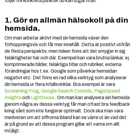
följer tre konkreta punkter du kan utgår ifrån.
1. Gör en allmän hälsokoll på din
hemsida.
Om man arbetar aktivt med sin hemsida växer den
förhoppningsvis och får mer innehåll. Detta är positivt utifrån
de flesta perspektiv, men risken finns att det smyger in sig
felaktigheter här och där. Exempel kan vara brutna länkar, ej
komprimerade bilder, felaktiga titlar och rubriker, externa
förändringar hos t.ex. Google som påverkar hemsidan
negativt etc. Det finns en rad olika verktyg som analyserar
din hemsida ur flera infallsvinklar. Bra exempel är vara
Screaming Frog
,
Google Search Console
,
PageSpeed
Insights
och
Lighthouse
. Om man kan analysera sin hemsida
genom några av dessa verktyg får man oftast bra feedback
kring sånt som inte fungerar optimalt. Dock ska man vara
medveten om att siffrorna ibland kan se värre ut än vad det
är på grund av att dessa program gillar att varna om allt
möjligt.