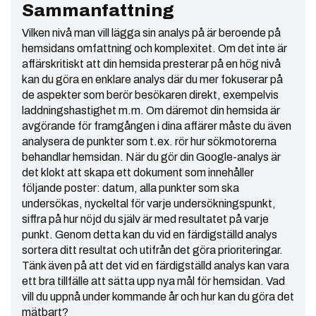
Sammanfattning
Vilken nivå man vill lägga sin analys på är beroende på
hemsidans omfattning och komplexitet. Om det inte är
affärskritiskt att din hemsida presterar på en hög nivå
kan du göra en enklare analys där du mer fokuserar på
de aspekter som berör besökaren direkt, exempelvis
laddningshastighet m.m. Om däremot din hemsida är
avgörande för framgången i dina affärer måste du även
analysera de punkter som t.ex. rör hur sökmotorerna
behandlar hemsidan. När du gör din Google-analys är
det klokt att skapa ett dokument som innehåller
följande poster: datum, alla punkter som ska
undersökas, nyckeltal för varje undersökningspunkt,
siffra på hur nöjd du själv är med resultatet på varje
punkt. Genom detta kan du vid en färdigställd analys
sortera ditt resultat och utifrån det göra prioriteringar.
Tänk även på att det vid en färdigställd analys kan vara
ett bra tillfälle att sätta upp nya mål för hemsidan. Vad
vill du uppnå under kommande år och hur kan du göra det
mätbart?