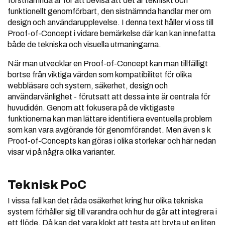
förstnämnda är för att bevisa att det är tekniskt och
funktionellt genomförbart, den sistnämnda handlar mer om
design och användarupplevelse. I denna text håller vi oss till
Proof-of-Concept i vidare bemärkelse där kan kan innefatta
både de tekniska och visuella utmaningarna.
När man utvecklar en Proof-of-Concept kan man tillfälligt
bortse från viktiga värden som kompatibilitet för olika
webbläsare och system, säkerhet, design och
användarvänlighet - förutsatt att dessa inte är centrala för
huvudidén. Genom att fokusera på de viktigaste
funktionerna kan man lättare identifiera eventuella problem
som kan vara avgörande för genomförandet. Men även s k
Proof-of-Concepts kan göras i olika storlekar och här nedan
visar vi på några olika varianter.
Teknisk PoC
I vissa fall kan det råda osäkerhet kring hur olika tekniska
system förhåller sig till varandra och hur de går att integrera i
ett flöde. Då kan det vara klokt att testa att bryta ut en liten