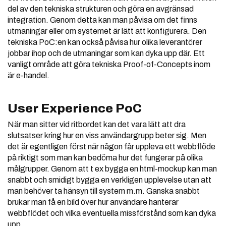
del av den tekniska strukturen och göra en avgränsad
integration. Genom detta kan man påvisa om det finns
utmaningar eller om systemet är lätt att konfigurera. Den
tekniska PoC:en kan också påvisa hur olika leverantörer
jobbar ihop och de utmaningar som kan dyka upp där. Ett
vanligt område att göra tekniska Proof-of-Concepts inom
är e-handel.
User Experience PoC
När man sitter vid ritbordet kan det vara lätt att dra
slutsatser kring hur en viss användargrupp beter sig. Men
det är egentligen först när någon får uppleva ett webbflöde
på riktigt som man kan bedöma hur det fungerar på olika
målgrupper. Genom att t ex bygga en html-mockup kan man
snabbt och smidigt bygga en verkligen upplevelse utan att
man behöver ta hänsyn till system m.m. Ganska snabbt
brukar man få en bild över hur användare hanterar
webbflödet och vilka eventuella missförstånd som kan dyka
upp.