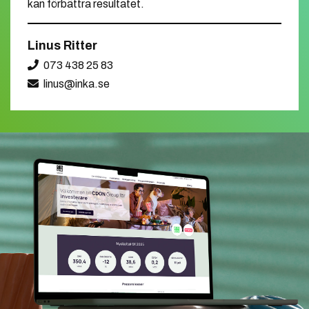
kan förbättra resultatet.
Linus Ritter
073 438 25 83
linus@inka.se