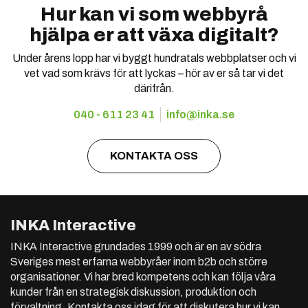
Hur kan vi som webbyrå
hjälpa er att växa digitalt?
Under årens lopp har vi byggt hundratals webbplatser och vi
vet vad som krävs för att lyckas – hör av er så tar vi det
därifrån.
040 - 611 23 41
info@inka.se
KONTAKTA OSS
INKA Interactive
INKA Interactive grundades 1999 och är en av södra
Sveriges mest erfarna webbyråer inom b2b och större
organisationer. Vi har bred kompetens och kan följa våra
kunder från en strategisk diskussion, produktion och
förvaltning. Kontakta oss idag för att diskutera hur vi kan