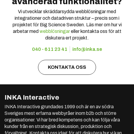
avancerad funktionalitet?
Vi utvecklar skräddarsydda webblösningar med
integrationer och datadriven struktur – precis som i
projektet för Big Science Sweden. Läs mer om hur vi
arbetar med
webblösningar
eller kontakta oss för att
diskutera ert projekt.
040 - 611 23 41
info@inka.se
KONTAKTA OSS
INKA Interactive
INKA Interactive grundades 1999 och är en av södra
Sveriges mest erfarna webbyråer inom b2b och större
organisationer. Vi har bred kompetens och kan följa våra
kunder från en strategisk diskussion, produktion och
förvaltning. Kontakta oss idag för att diskutera hur vi kan