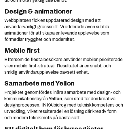
tid och möta nya digitala behov.
Design & animationer
Webbplatsen fick en uppdaterad design med ett
användarvänligt gränssnitt. Vi adderade även subtila
animationer för att skapa en levande upplevelse som
förmedlar trygghet och modernitet.
Mobile first
Eftersom de flesta besökare använder mobilen prioriterade
vi en mobile first-strategi. Resultatet är en snabb och
smidig användarupplevelse oavsett enhet.
Samarbete med Yellon
Projektet genomfördes i nära samarbete med design- och
kommunikationsbyrån
Yellon
, som stod för den kreativa
designprocessen. INKA bidrog med teknisk kompetens och
utveckling, vilket resulterade i en lösning där kreativ form
och modern teknik möts på bästa sätt.
Ett digitalt hem för hyresgäster