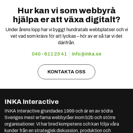
Hur kan vi som webbyrå
hjälpa er att växa digitalt?
Under årens lopp har vi byggt hundratals webbplatser och vi
vet vad som krävs för att lyckas – hör av er så tar vi det
därifrån.
040 - 611 23 41
info@inka.se
KONTAKTA OSS
INKA Interactive
INKA Interactive grundades 1999 och är en av södra
Sveriges mest erfarna webbyråer inom b2b och större
organisationer. Vi har bred kompetens och kan följa våra
kunder från en strategisk diskussion, produktion och